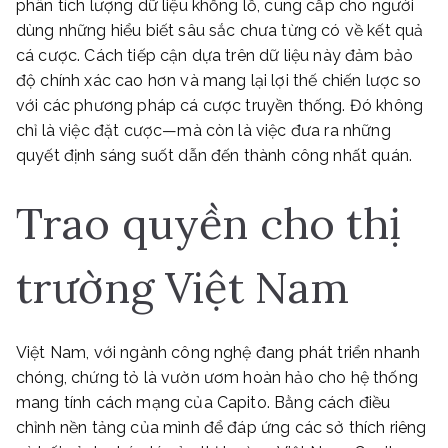
phân tích lượng dữ liệu khổng lồ, cung cấp cho người
dùng những hiểu biết sâu sắc chưa từng có về kết quả
cá cược. Cách tiếp cận dựa trên dữ liệu này đảm bảo
độ chính xác cao hơn và mang lại lợi thế chiến lược so
với các phương pháp cá cược truyền thống. Đó không
chỉ là việc đặt cược—mà còn là việc đưa ra những
quyết định sáng suốt dẫn đến thành công nhất quán.
Trao quyền cho thị
trường Việt Nam
Việt Nam, với ngành công nghệ đang phát triển nhanh
chóng, chứng tỏ là vườn ươm hoàn hảo cho hệ thống
mang tính cách mạng của Capito. Bằng cách điều
chỉnh nền tảng của mình để đáp ứng các sở thích riêng