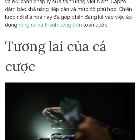
và bối cảnh pháp lý của thị trường Việt Nam, Capito
đảm bảo khả năng tiếp cận và mức độ phù hợp. Chiến
lược nội địa hóa này đã góp phần đáng kể vào việc áp
dụng
rộng rãi và thành công trên
toàn quốc.
Tương lai của cá
cược