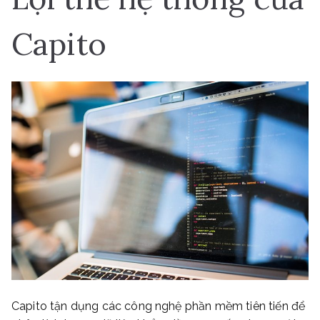
Capito
Capito tận dụng các công nghệ phần mềm tiên tiến để