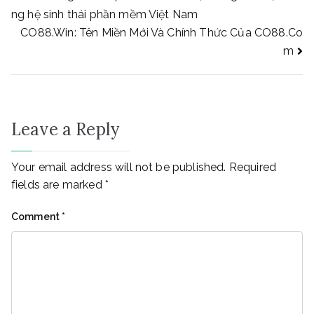
Post
ng hệ sinh thái phần mềm Việt Nam
CO88.Win: Tên Miền Mới Và Chính Thức Của CO88.Co
navigation
m
Leave a Reply
Your email address will not be published.
Required
fields are marked
*
Comment
*