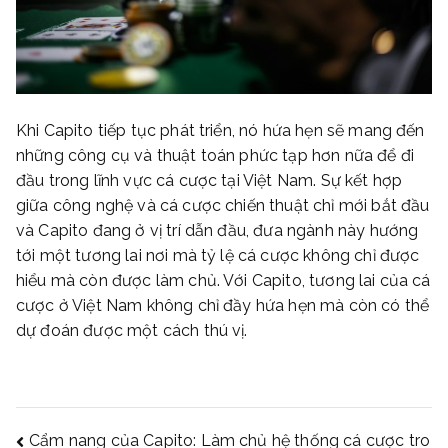
Khi Capito tiếp tục phát triển, nó hứa hẹn sẽ mang đến
những công cụ và thuật toán phức tạp hơn nữa để đi
đầu trong lĩnh vực cá cược tại Việt Nam. Sự kết hợp
giữa công nghệ và cá cược chiến thuật chỉ mới bắt đầu
và Capito đang ở vị trí dẫn đầu, đưa ngành này hướng
tới một tương lai nơi mà tỷ lệ cá cược không chỉ được
hiểu mà còn được làm chủ. Với Capito, tương lai của cá
cược ở Việt Nam không chỉ đầy hứa hẹn mà còn có thể
dự đoán được một cách thú vị.
Cẩm nang của Capito: Làm chủ hệ thống cá cược tro