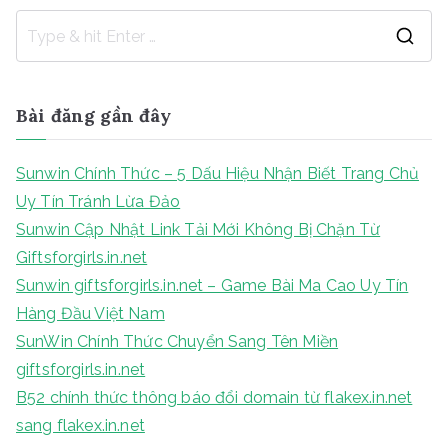
S
e
a
Bài đăng gần đây
r
c
Sunwin Chính Thức – 5 Dấu Hiệu Nhận Biết Trang Chủ
h
Uy Tín Tránh Lừa Đảo
f
Sunwin Cập Nhật Link Tải Mới Không Bị Chặn Từ
o
Giftsforgirls.in.net
r
Sunwin giftsforgirls.in.net – Game Bài Ma Cao Uy Tín
:
Hàng Đầu Việt Nam
SunWin Chính Thức Chuyển Sang Tên Miền
giftsforgirls.in.net
B52 chính thức thông báo đổi domain từ flakex.in.net
sang flakex.in.net