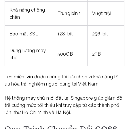
Khả năng chống
Trung bình
Vượt trội
chặn
Bảo mật SSL
128-bit
256-bit
Dung lượng máy
500GB
2TB
chủ
Tên miền
.vin
được chúng tôi lựa chọn vì khả năng tối
ưu hóa trải nghiệm người dùng tại Việt Nam.
Hệ thống máy chủ mới đặt tại Singapore giúp giảm độ
trễ xuống mức tối thiểu khi truy cập từ các thành phố
lớn như Hồ Chí Minh và Hà Nội.