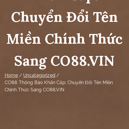
Chuyển Đổi Tên
Miền Chính Thức
Sang CO88.VIN
Home
Uncategorized
CO88 Thông Báo Khẩn Cấp: Chuyển Đổi Tên Miền
Chính Thức Sang CO88.VIN