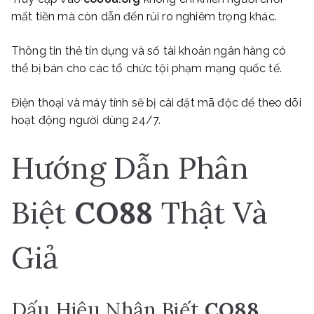
mất tiền mà còn dẫn đến rủi ro nghiêm trọng khác.
Thông tin thẻ tín dụng và số tài khoản ngân hàng có
thể bị bán cho các tổ chức tội phạm mạng quốc tế.
Điện thoại và máy tính sẽ bị cài đặt mã độc để theo dõi
hoạt động người dùng 24/7.
Hướng Dẫn Phân
Biệt
CO88
Thật Và
Giả
Dấu Hiệu Nhận Biết
CO88