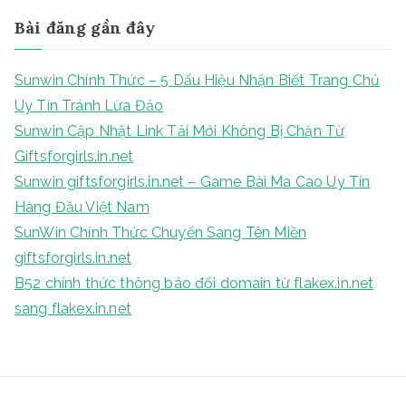
a
Bài đăng gần đây
r
c
Sunwin Chính Thức – 5 Dấu Hiệu Nhận Biết Trang Chủ
h
Uy Tín Tránh Lừa Đảo
f
Sunwin Cập Nhật Link Tải Mới Không Bị Chặn Từ
o
Giftsforgirls.in.net
r
Sunwin giftsforgirls.in.net – Game Bài Ma Cao Uy Tín
:
Hàng Đầu Việt Nam
SunWin Chính Thức Chuyển Sang Tên Miền
giftsforgirls.in.net
B52 chính thức thông báo đổi domain từ flakex.in.net
sang flakex.in.net