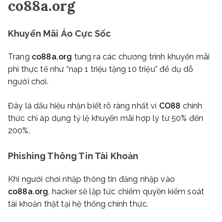
co88a.org
Khuyến Mãi Ảo Cực Sốc
Trang
co88a.org
tung ra các chương trình khuyến mãi
phi thực tế như “nạp 1 triệu tặng 10 triệu” để dụ dỗ
người chơi.
Đây là dấu hiệu nhận biết rõ ràng nhất vì
CO88
chính
thức chỉ áp dụng tỷ lệ khuyến mãi hợp lý từ 50% đến
200%.
Phishing Thông Tin Tài Khoản
Khi người chơi nhập thông tin đăng nhập vào
co88a.org
, hacker sẽ lập tức chiếm quyền kiểm soát
tài khoản thật tại hệ thống chính thức.