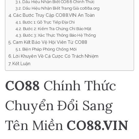
Dấu Hiệu Nhận Biết CO88 Chính Thức
Dấu Hiệu Nhận Biết Trang Giả co88a.org
Các Bước Truy Cập CO88.VIN An Toàn
Bước 1: Gõ Trực Tiếp Địa Chỉ
Bước 2: Kiểm Tra Chứng Chỉ Bảo Mật
Bước 3: Xác Thực Thông Báo Hệ Thống
Cam Kết Bảo Vệ Hội Viên Từ CO88
Biện Pháp Phòng Chống Mới
Lời Khuyên Về Cá Cược Có Trách Nhiệm
Kết Luận
CO88
Chính Thức
Chuyển Đổi Sang
Tên Miền
CO88.VIN