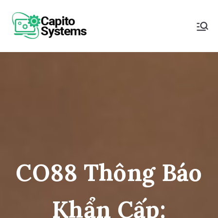
Skip
to
content
Capito Systems
Khai thác tiềm năng lợi nhuận
trong bối cảnh cá cược công
nghệ phần mềm ở Việt Nam"
CO88 Thông Báo
Khẩn Cấp: