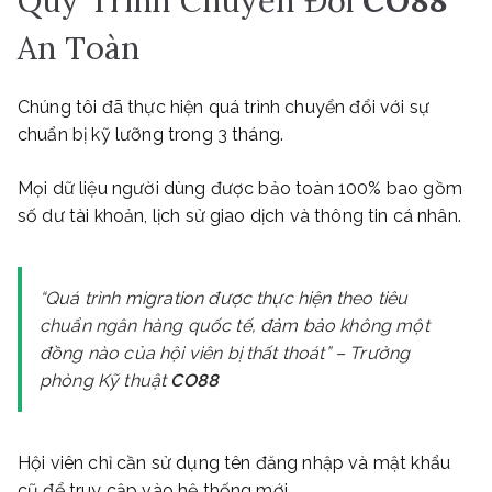
Quy Trình Chuyển Đổi
CO88
An Toàn
Chúng tôi đã thực hiện quá trình chuyển đổi với sự
chuẩn bị kỹ lưỡng trong 3 tháng.
Mọi dữ liệu người dùng được bảo toàn 100% bao gồm
số dư tài khoản, lịch sử giao dịch và thông tin cá nhân.
“Quá trình migration được thực hiện theo tiêu
chuẩn ngân hàng quốc tế, đảm bảo không một
đồng nào của hội viên bị thất thoát” – Trưởng
phòng Kỹ thuật
CO88
Hội viên chỉ cần sử dụng tên đăng nhập và mật khẩu
cũ để truy cập vào hệ thống mới.