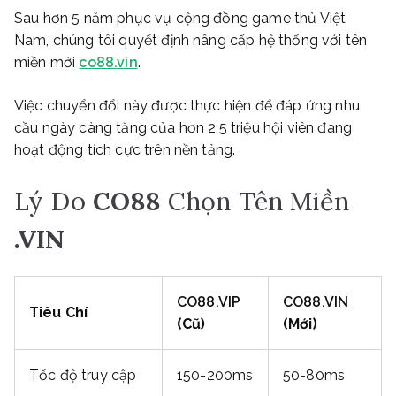
Sau hơn 5 năm phục vụ cộng đồng game thủ Việt
Nam, chúng tôi quyết định nâng cấp hệ thống với tên
miền mới
co88.vin
.
Việc chuyển đổi này được thực hiện để đáp ứng nhu
cầu ngày càng tăng của hơn 2,5 triệu hội viên đang
hoạt động tích cực trên nền tảng.
Lý Do
CO88
Chọn Tên Miền
.VIN
CO88.VIP
CO88.VIN
Tiêu Chí
(Cũ)
(Mới)
Tốc độ truy cập
150-200ms
50-80ms