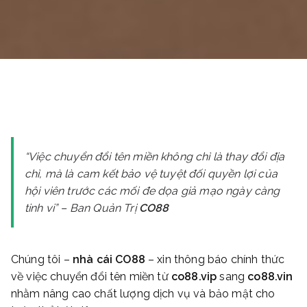
“Việc chuyển đổi tên miền không chỉ là thay đổi địa
chỉ, mà là cam kết bảo vệ tuyệt đối quyền lợi của
hội viên trước các mối đe dọa giả mạo ngày càng
tinh vi” – Ban Quản Trị
CO88
Chúng tôi –
nhà cái CO88
– xin thông báo chính thức
về việc chuyển đổi tên miền từ
co88.vip
sang
co88.vin
nhằm nâng cao chất lượng dịch vụ và bảo mật cho