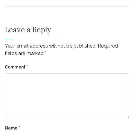
Leave a Reply
Your email address will not be published.
Required
fields are marked
*
Comment
*
Name
*