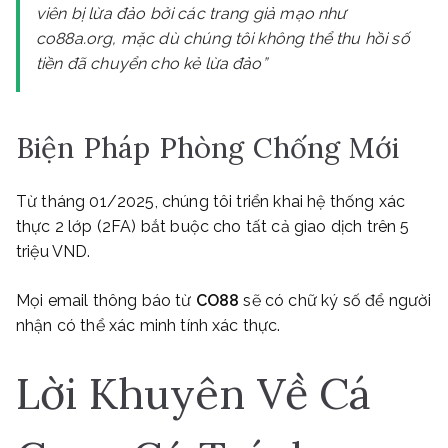
viên bị lừa đảo bởi các trang giả mạo như
co88a.org, mặc dù chúng tôi không thể thu hồi số
tiền đã chuyển cho kẻ lừa đảo”
Biện Pháp Phòng Chống Mới
Từ tháng 01/2025, chúng tôi triển khai hệ thống xác
thực 2 lớp (2FA) bắt buộc cho tất cả giao dịch trên 5
triệu VND.
Mọi email thông báo từ
CO88
sẽ có chữ ký số để người
nhận có thể xác minh tính xác thực.
Lời Khuyên Về Cá